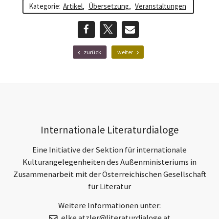
Kategorie:
Artikel
,
Übersetzung
,
Veranstaltungen
teilen
teilen
E-
F
N
zurück
weiter
r
ä
Mail
ü
c
h
h
e
s
r
t
e
e
r
r
Footer-
B
B
Internationale Literaturdialoge
e
e
Section
i
i
Eine Initiative der Sektion für internationale
t
t
r
r
Kulturangelegenheiten des Außenministeriums in
a
a
Zusammenarbeit mit der Österreichischen Gesellschaft
g
g
für Literatur
Weitere Informationen unter:
elke.atzler@literaturdialoge.at