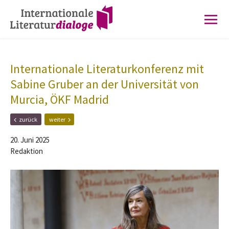
Zur
Zum
Hauptnavigation
Inhalt
springen
springen
Internationale Literaturkonferenz mit
Sabine Gruber an der Universität von
Murcia, ÖKF Madrid
F
N
zurück
weiter
r
ä
ü
c
20. Juni 2025
h
h
Redaktion
e
s
r
t
e
e
r
r
B
B
e
e
i
i
t
t