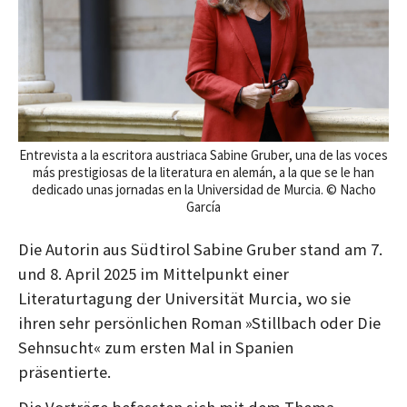
r
r
a
a
g
g
Entrevista a la escritora austriaca Sabine Gruber, una de las voces
más prestigiosas de la literatura en alemán, a la que se le han
dedicado unas jornadas en la Universidad de Murcia. © Nacho
García
Die Autorin aus Südtirol Sabine Gruber stand am 7.
und 8. April 2025 im Mittelpunkt einer
Literaturtagung der Universität Murcia, wo sie
ihren sehr persönlichen Roman »Stillbach oder Die
Sehnsucht« zum ersten Mal in Spanien
präsentierte.