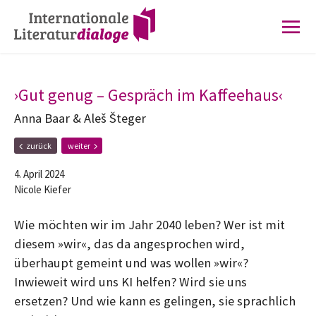
Zur
Zum
Hauptnavigation
Inhalt
springen
springen
›Gut genug – Gespräch im Kaffeehaus‹
Anna Baar & Aleš Šteger
F
N
zurück
weiter
r
ä
ü
c
4. April 2024
h
h
Nicole Kiefer
e
s
r
t
e
e
Wie möchten wir im Jahr 2040 leben? Wer ist mit
r
r
diesem »wir«, das da angesprochen wird,
B
B
e
e
überhaupt gemeint und was wollen »wir«?
i
i
Inwieweit wird uns KI helfen? Wird sie uns
t
t
r
r
ersetzen? Und wie kann es gelingen, sie sprachlich
a
a