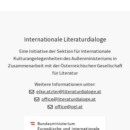
Mail
ü
c
h
h
e
s
r
t
e
e
r
r
Footer-
B
B
Internationale Literaturdialoge
e
e
Section
i
i
Eine Initiative der Sektion für internationale
t
t
r
r
Kulturangelegenheiten des Außenministeriums in
a
a
Zusammenarbeit mit der Österreichischen Gesellschaft
g
g
für Literatur
Weitere Informationen unter:
elke.atzler@literaturdialoge.at
office@literaturdialoge.at
office@ogl.at