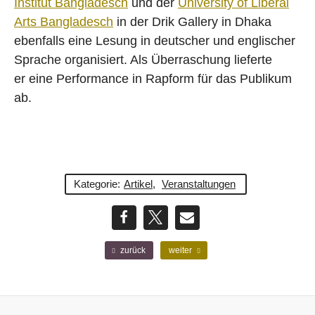
Institut Bangladesch
und der
University of Liberal
Arts Bangladesch
in der Drik Gallery in Dhaka
ebenfalls eine Lesung in deutscher und englischer
Sprache organisiert. Als Überraschung lieferte
er
eine Performance in Rapform für das Publikum
ab.
Kategorie:
Artikel
,
Veranstaltungen
teilen
teilen
E-
F
N
zurück
weiter
r
ä
Mail
ü
c
h
h
e
s
r
t