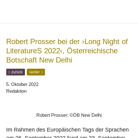
Zur
Zum
Hauptnavigation
Inhalt
springen
springen
Robert Prosser bei der ›Long Night of
LiteratureS 2022‹, Österreichische
Botschaft New Delhi
F
N
zurück
weiter
r
ä
ü
c
5. Oktober 2022
h
h
Redaktion
e
s
r
t
e
e
r
r
Robert Prosser: ©ÖB New Delhi
B
B
e
e
i
i
Im Rahmen des Europäischen Tags der Sprachen
t
t
am 26. September 2022 fand am 23. September