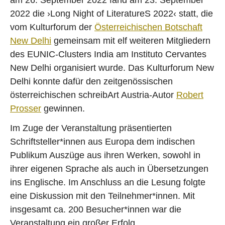
r
r
a
a
2022 die ›Long Night of LiteratureS 2022‹ statt, die
g
g
vom Kulturforum der
Österreichischen Botschaft
New Delhi
gemeinsam mit elf weiteren Mitgliedern
des EUNIC-Clusters India am Instituto Cervantes
New Delhi organisiert wurde. Das Kulturforum New
Delhi konnte dafür den zeitgenössischen
österreichischen schreibArt Austria-Autor
Robert
Prosser
gewinnen.
Im Zuge der Veranstaltung präsentierten
Schriftsteller*innen aus Europa dem indischen
Publikum Auszüge aus ihren Werken, sowohl in
ihrer eigenen Sprache als auch in Übersetzungen
ins Englische. Im Anschluss an die Lesung folgte
eine Diskussion mit den Teilnehmer*innen. Mit
insgesamt ca. 200 Besucher*innen war die
Veranstaltung ein großer Erfolg.