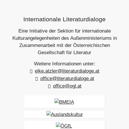
e
e
r
r
Footer-
B
B
Internationale Literaturdialoge
e
e
Section
i
i
t
t
Eine Initiative der Sektion für internationale
r
r
Kulturangelegenheiten des Außenministeriums in
a
a
Zusammenarbeit mit der Österreichischen
g
g
Gesellschaft für Literatur
Weitere Informationen unter:
elke.atzler@literaturdialoge.at
office@literaturdialoge.at
office@ogl.at