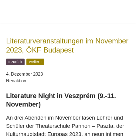
Zur
Zum
Hauptnavigation
Inhalt
springen
springen
Literaturveranstaltungen im November
2023, ÖKF Budapest
F
N
zurück
weiter
r
ä
ü
c
4. Dezember 2023
h
h
Redaktion
e
s
r
t
Literature Night in Veszprém (9.-11.
e
e
r
r
November)
B
B
e
e
i
i
An drei Abenden im November lasen Lehrer und
t
t
Schüler der Theaterschule Pannon – Paszta, der
r
r
a
a
Kulturhauptstadt Europas 2023, an neun intimen