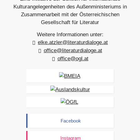
r
r
Kulturangelegenheiten des Außenministeriums in
a
a
Zusammenarbeit mit der Österreichischen
g
g
Gesellschaft für Literatur
Weitere Informationen unter:
elke.atzler@literaturdialoge.at
office@literaturdialoge.at
office@ogl.at
Facebook
Instagram