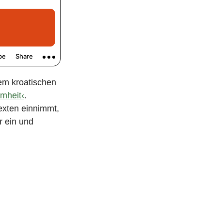
i
t
r
a
g
nem kroatischen
mheit‹
.
Texten einnimmt,
r ein und