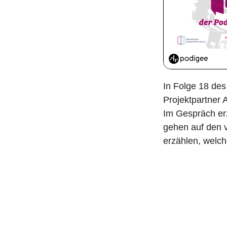
i
t
r
a
g
In Folge 18 des
Projektpartner 
Im Gespräch erz
gehen auf den v
erzählen, welche