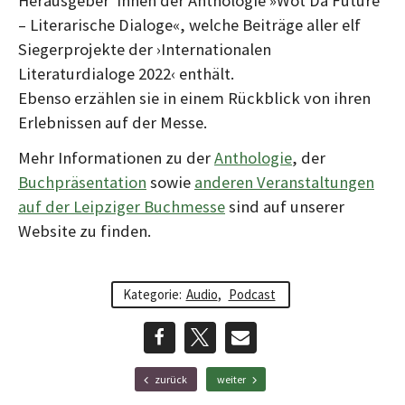
Herausgeber*innen der Anthologie »Wot Da Future
– Literarische Dialoge«, welche Beiträge aller elf
Siegerprojekte der ›Internationalen
Literaturdialoge 2022‹ enthält.
Ebenso erzählen sie in einem Rückblick von ihren
Erlebnissen auf der Messe.
Mehr Informationen zu der
Anthologie
, der
Buchpräsentation
sowie
anderen Veranstaltungen
auf der Leipziger Buchmesse
sind auf unserer
Website zu finden.
Kategorie:
Audio
,
Podcast
teilen
teilen
E-
F
N
zurück
weiter
r
ä