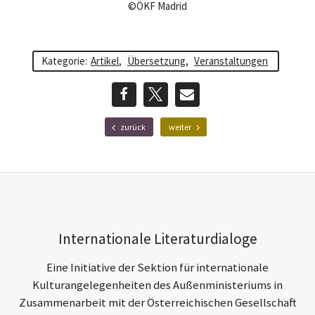
©ÖKF Madrid
Kategorie:
Artikel
,
Übersetzung
,
Veranstaltungen
teilen
teilen
E-
F
N
zurück
weiter
r
ä
Mail
ü
c
h
h
e
s
r
t
e
e
r
r
Footer-
B
B
Internationale Literaturdialoge
e
e
Section
i
i
Eine Initiative der Sektion für internationale
t
t
r
r
Kulturangelegenheiten des Außenministeriums in
a
a
Zusammenarbeit mit der Österreichischen Gesellschaft
g
g