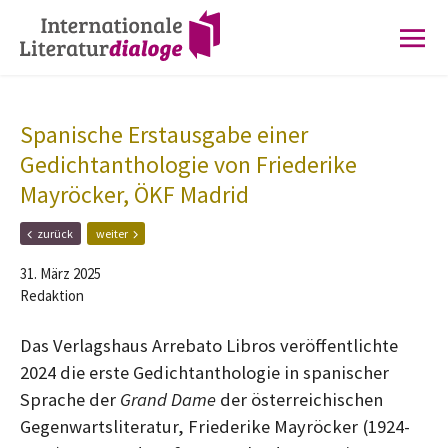
Zur
Zum
Hauptnavigation
Inhalt
springen
springen
Spanische Erstausgabe einer
Gedichtanthologie von Friederike
Mayröcker, ÖKF Madrid
F
N
zurück
weiter
r
ä
ü
c
31. März 2025
h
h
Redaktion
e
s
r
t
e
e
Das Verlagshaus Arrebato Libros veröffentlichte
r
r
2024 die erste Gedichtanthologie in spanischer
B
B
e
e
Sprache der
Grand Dame
der österreichischen
i
i
Gegenwartsliteratur, Friederike Mayröcker (1924-
t
t