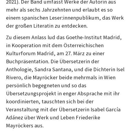
r
r
2021). Der Band umfasst Werke der Autorin aus
a
a
mehr als sechs Jahrzehnten und erlaubt es so
g
g
einem spanischen Leser:innenpublikum, das Werk
der großen Literatin zu entdecken.
Zu diesem Anlass lud das Goethe-Institut Madrid,
in Kooperation mit dem Österreichischen
Kulturforum Madrid, am 27. März zu einer
Buchpräsentation. Die Übersetzerin der
Anthologie, Sandra Santana, und die Dichterin Isel
Rivero, die Mayröcker beide mehrmals in Wien
persönlich begegneten und so das
Übersetzungsprojekt in enger Absprache mit ihr
koordinierten, tauschten sich bei der
Veranstaltung mit der Übersetzerin Isabel García
Adánez über Werk und Leben Friederike
Mayröckers aus.