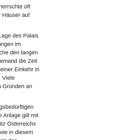
errschte oft
r Häuser auf
Lage des Palais
tungen im
nche den langen
jemand die Zeit
iner Einkehr in
 Viele
n Gründen an
gsbedürftigen
Anlage gilt mit
itz Österreichs
 wie in diesem