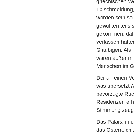
griechischen W
Falschmeldung, 
worden sein sol
gewollten teils
gekommen, dahe
verlassen hatte
Gläubigen. Als 
waren außer mi
Menschen im G
Der an einen V
was übersetzt
N
bevorzugte Rüc
Residenzen erh
Stimmung zeugt
Das Palais, in 
das Österreichi