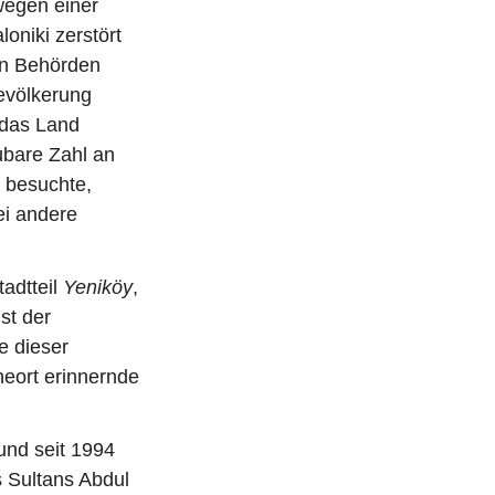
wegen einer
oniki zerstört
hen Behörden
Bevölkerung
 das Land
ubare Zahl an
 besuchte,
ei andere
adtteil
Yeniköy
,
st der
e dieser
eort erinnernde
und seit 1994
s Sultans Abdul