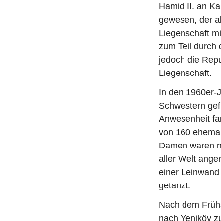
Hamid II. an Ka
gewesen, der ab
Liegenschaft mi
zum Teil durch d
jedoch die Repu
Liegenschaft.
In den 1960er-J
Schwestern gef
Anwesenheit fa
von 160 ehemali
Damen waren ni
aller Welt ange
einer Leinwand 
getanzt.
Nach dem Frühs
nach Yeniköy zu