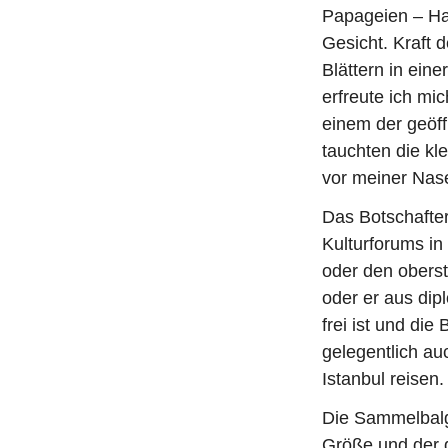
i
Papageien – Ha
t
Gesicht. Kraft 
r
Blättern in ein
a
erfreute ich mi
g
einem der geöf
tauchten die kl
vor meiner Nase
Das Botschafte
Kulturforums in 
oder den oberst
oder er aus di
frei ist und die
gelegentlich au
Istanbul reisen.
Die Sammelbalgf
Größe und der g