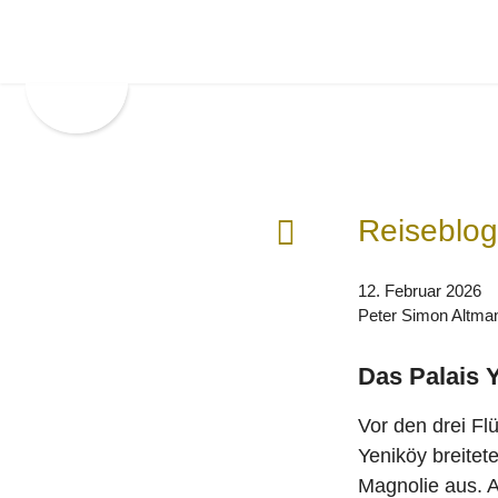
Zur
Zum
Hauptnavigation
Inhalt
springen
springen
F
Reiseblog
r
ü
12. Februar 2026
h
Peter Simon Altma
e
r
Das Palais 
e
r
Vor den drei Fl
B
Yeniköy breitet
e
Magnolie aus. 