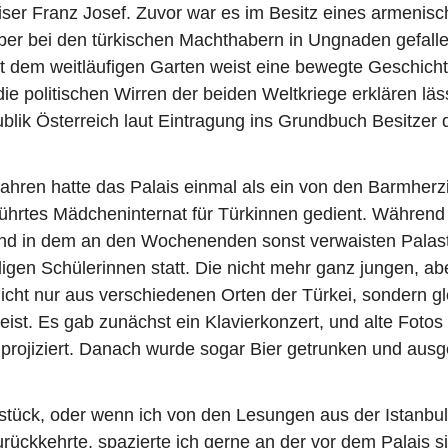
iser Franz Josef. Zuvor war es im Besitz eines armenis
er bei den türkischen Machthabern in Ungnaden gefalle
t dem weitläufigen Garten weist eine bewegte Geschichte
ie politischen Wirren der beiden Weltkriege erklären läss
blik Österreich laut Eintragung ins Grundbuch Besitzer 
ahren hatte das Palais einmal als ein von den Barmherz
ührtes Mädcheninternat für Türkinnen gedient. Während
nd in dem an den Wochenenden sonst verwaisten Palast 
gen Schülerinnen statt. Die nicht mehr ganz jungen, ab
cht nur aus verschiedenen Orten der Türkei, sondern g
reist. Es gab zunächst ein Klavierkonzert, und alte Foto
projiziert. Danach wurde sogar Bier getrunken und aus
tück, oder wenn ich von den Lesungen aus der Istanbul
rückkehrte, spazierte ich gerne an der vor dem Palais s