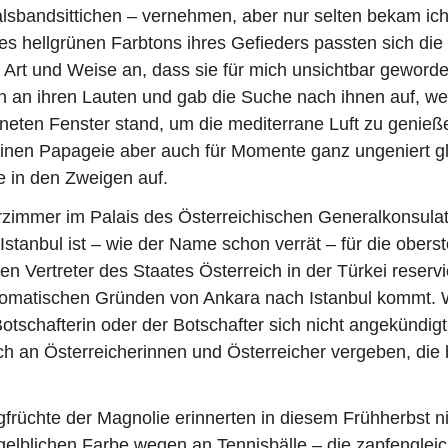
lsbandsittichen – vernehmen, aber nur selten bekam ich
des hellgrünen Farbtons ihres Gefieders passten sich die
er Art und Weise an, dass sie für mich unsichtbar geword
ch an ihren Lauten und gab die Suche nach ihnen auf, we
fneten Fenster stand, um die mediterrane Luft zu genie
einen Papageie aber auch für Momente ganz ungeniert g
 in den Zweigen auf.
rzimmer im Palais des Österreichischen Generalkonsula
Istanbul ist – wie der Name schon verrät – für die oberst
en Vertreter des Staates Österreich in der Türkei reservi
plomatischen Gründen von Ankara nach Istanbul kommt.
 Botschafterin oder der Botschafter sich nicht angekündigt
ch an Österreicherinnen und Österreicher vergeben, die 
rüchte der Magnolie erinnerten in diesem Frühherbst ni
elblichen Farbe wegen an Tennisbälle – die zapfengleic