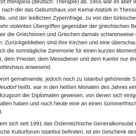
ort
therapeía
(deutsch:
Therapie
) ab. 1955 war es aber 
nach der das Geburtshaus von Kemal Atatürk in Thessal
lte, und der leidlichen Zypernfrage, zu von den türkisc
 sehr violenten Übergriffen gegenüber der griechischen 
r die Griechinnen und Griechen damals scharenweise
n. Zurückgeblieben sind ihre Kirchen und eine überscha
ich die sonntägliche Zeremonie für einen kurzen Moment
r, dem Priester, dem Messdiener und dem Kantor nur dr
otteshaus anwesend.
orort gemahnende, jedoch noch zu Istanbul gehörende St
eudorf
heißt, war in den heißen Monaten des Jahres ein
kzugsort der Diplomaten gewesen, von denen sich einig
alten haben und noch heute eine an einen Sommerfrisch
.
dem sich seit 1991 das Österreichische Generalkonsulat 
sche Kulturforum Istanbul befinden, ist ein Geschenk de