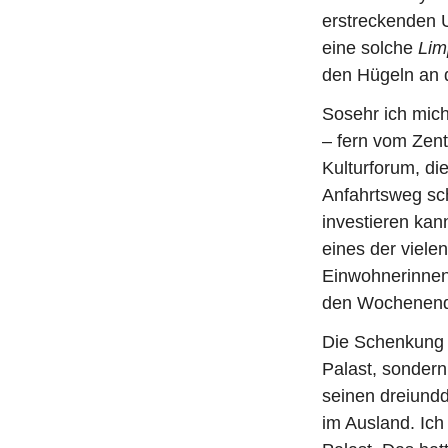
erstreckenden 
eine solche
Lim
den Hügeln an d
Sosehr ich mich
– fern vom Zent
Kulturforum, di
Anfahrtsweg sc
investieren ka
eines der viele
Einwohnerinnen
den Wochenend
Die Schenkung 
Palast, sondern
seinen dreiundd
im Ausland. Ich