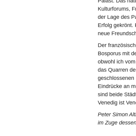
Palast. Das hat
Kulturforums, F
der Lage des Pa
Erfolg gekrönt.
neue Freundsch
Der französisch
Bosporus mit de
obwohl ich vom
das Quarren der
geschlossenen F
Eindrücke an me
sind beide Städ
Venedig ist Ven
Peter Simon Al
im Zuge dessen 