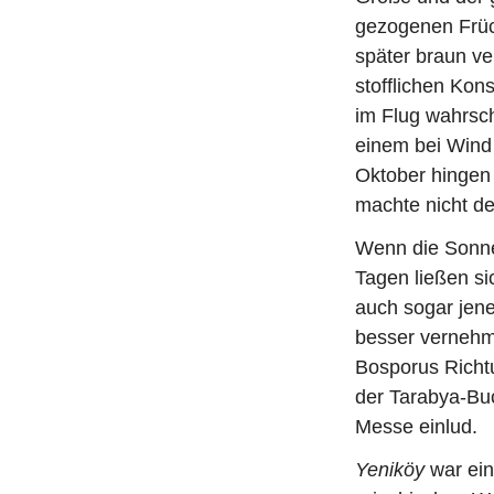
gezogenen Früch
später braun v
stofflichen Kon
im Flug wahrsch
einem bei Wind
Oktober hingen 
machte nicht de
Wenn die Sonne 
Tagen ließen s
auch sogar jen
besser vernehme
Bosporus Richt
der Tarabya-Buc
Messe einlud.
Yeniköy
war ein