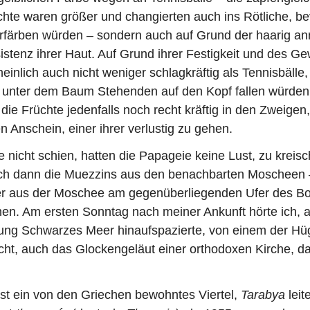
te waren größer und changierten auch ins Rötliche, bev
erfärben würden – sondern auch auf Grund der haarig a
sistenz ihrer Haut. Auf Grund ihrer Festigkeit und des Ge
einlich auch nicht weniger schlagkräftig als Tennisbälle
 unter dem Baum Stehenden auf den Kopf fallen würden
die Früchte jedenfalls noch recht kräftig in den Zweige
n Anschein, einer ihrer verlustig zu gehen.
nicht schien, hatten die Papageie keine Lust, zu kreis
ich dann die Muezzins aus den benachbarten Moscheen
er aus der Moschee am gegenüberliegenden Ufer des B
n. Am ersten Sonntag nach meiner Ankunft hörte ich, a
ung Schwarzes Meer hinaufspazierte, von einem der Hü
ht, auch das Glockengeläut einer orthodoxen Kirche, d
st ein von den Griechen bewohntes Viertel,
Tarabya
leit