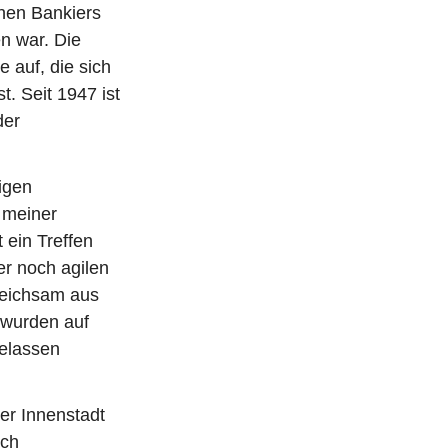
chen Bankiers
n war. Die
 auf, die sich
t. Seit 1947 ist
der
igen
 meiner
ein Treffen
er noch agilen
leichsam aus
s wurden auf
gelassen
er Innenstadt
ich