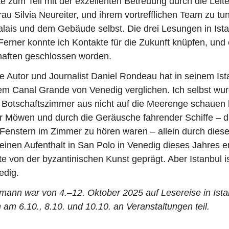
te zum Teil mit der exzellenten Betreuung durch die Leite
rau Silvia Neureiter, und ihrem vortrefflichen Team zu tu
lais und dem Gebäude selbst. Die drei Lesungen in Ist
 Ferner konnte ich Kontakte für die Zukunft knüpfen, und
aften geschlossen worden.
e Autor und Journalist Daniel Rondeau hat in seinem Is
m Canal Grande von Venedig verglichen. Ich selbst wur
 Botschaftszimmer aus nicht auf die Meerenge schauen 
 Möwen und durch die Geräusche fahrender Schiffe – di
enstern im Zimmer zu hören waren – allein durch diese
inen Aufenthalt in San Polo in Venedig dieses Jahres er
te von der byzantinischen Kunst geprägt. Aber Istanbul is
edig.
tmann war von 4.–12. Oktober 2025 auf Lesereise in Ist
am 6.10., 8.10. und 10.10. an Veranstaltungen teil.