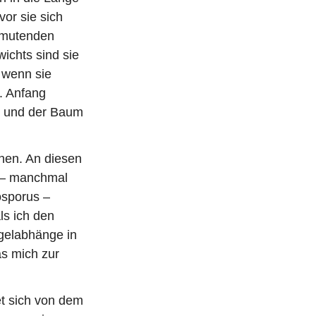
or sie sich
nmutenden
wichts sind sie
, wenn sie
. Anfang
n, und der Baum
chen. An diesen
 – manchmal
osporus –
ls ich den
gelabhänge in
as mich zur
et sich von dem