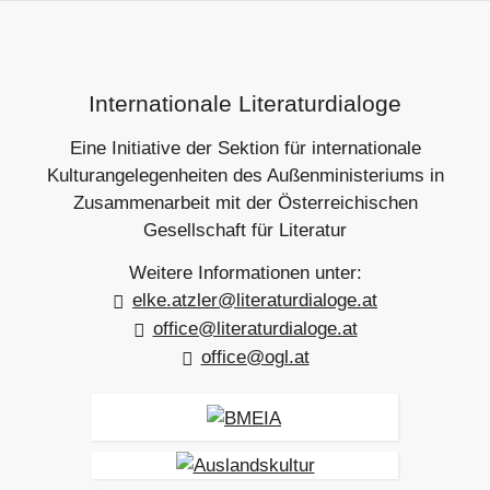
e
s
r
t
e
e
r
r
Footer-
B
B
Internationale Literaturdialoge
e
e
Section
i
i
Eine Initiative der Sektion für internationale
t
t
r
r
Kulturangelegenheiten des Außenministeriums in
a
a
Zusammenarbeit mit der Österreichischen
g
g
Gesellschaft für Literatur
Weitere Informationen unter:
elke.atzler@literaturdialoge.at
office@literaturdialoge.at
office@ogl.at