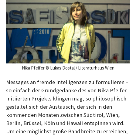
B
B
e
e
i
i
t
t
r
r
a
a
g
g
Nika Pfeifer © Lukas Dostal / Literaturhaus Wien
Messages an fremde Intelligenzen zu formulieren –
so einfach der Grundgedanke des von Nika Pfeifer
initiierten Projekts klingen mag, so philosophisch
gestaltet sich der Austausch, der sich in den
kommenden Monaten zwischen Südtirol, Wien,
Berlin, Brüssel, Köln und Hawaii entspinnen wird.
Um eine möglichst große Bandbreite zu erreichen,