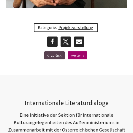
Kategorie:
Projektvorstellung
teilen
teilen
E-
F
N
zurück
weiter
r
ä
Mail
ü
c
h
h
e
s
r
t
e
e
r
r
Footer-
B
B
Internationale Literaturdialoge
e
e
Section
i
i
t
t
Eine Initiative der Sektion für internationale
r
r
Kulturangelegenheiten des Außenministeriums in
a
a
Zusammenarbeit mit der Österreichischen Gesellschaft
g
g