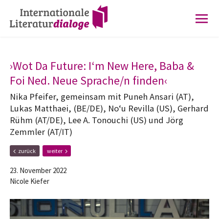
Zur
Zum
Hauptnavigation
Inhalt
springen
springen
›Wot Da Future: I‘m New Here, Baba &
Foi Ned. Neue Sprache/n finden‹
Nika Pfeifer, gemeinsam mit Puneh Ansari (AT),
Lukas Matthaei, (BE/DE), No‘u Revilla (US), Gerhard
Rühm (AT/DE), Lee A. Tonouchi (US) und Jörg
Zemmler (AT/IT)
F
N
zurück
weiter
r
ä
ü
c
23. November 2022
h
h
Nicole Kiefer
e
s
r
t
e
e
r
r