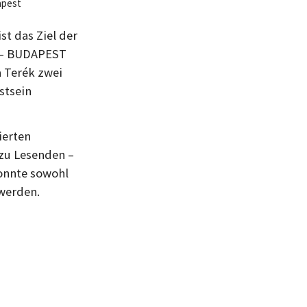
apest
st das Ziel der
N – BUDAPEST
a Terék zwei
stsein
ierten
 zu Lesenden –
onnte sowohl
 werden.