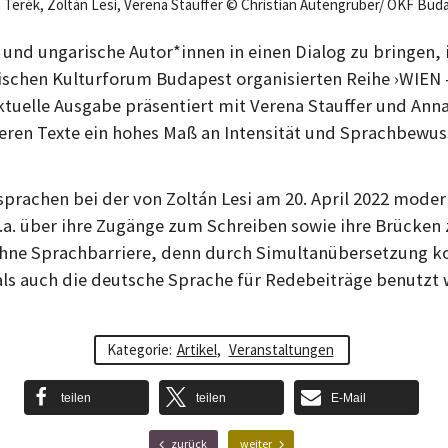
 Terék, Zoltán Lesi, Verena Stauffer © Christian Autengruber/ ÖKF Bud
 und ungarische Autor*innen in einen Dialog zu bringen, i
ischen Kulturforum Budapest organisierten Reihe ›WIE
ktuelle Ausgabe präsentiert mit Verena Stauffer und Ann
eren Texte ein hohes Maß an Intensität und Sprachbewus
sprachen bei der von Zoltán Lesi am 20. April 2022 moder
.a. über ihre Zugänge zum Schreiben sowie ihre Brücken
ohne Sprachbarriere, denn durch Simultanübersetzung k
als auch die deutsche Sprache für Redebeiträge benutzt
Kategorie:
Artikel
,
Veranstaltungen
teilen
teilen
E-Mail
F
N
zurück
weiter