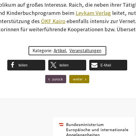
likum auf großes Interesse. Raich, die neben ihrer Tätigk
 und Kinderbuchprogramm beim
Leykam Verlag
leitet, nut
Unterstützung des
ÖKF Kairo
ebenfalls intensiv zur Verne
torinnen für weiterführende Kooperationen bzw. Überset
Kategorie:
Artikel
,
Veranstaltungen
teilen
teilen
E-Mail
F
N
zurück
weiter
r
ä
ü
c
h
h
e
s
r
t
e
e
r
r
B
B
e
e
i
i