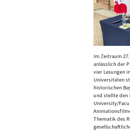
i
t
r
a
g
Im Zeitraum 27. 
anlässlich der 
vier Lesungen i
Universitäten st
historischen Ba
und stellte den
University/Facu
Animationsfilme
Thematik des R
gesellschaftlic