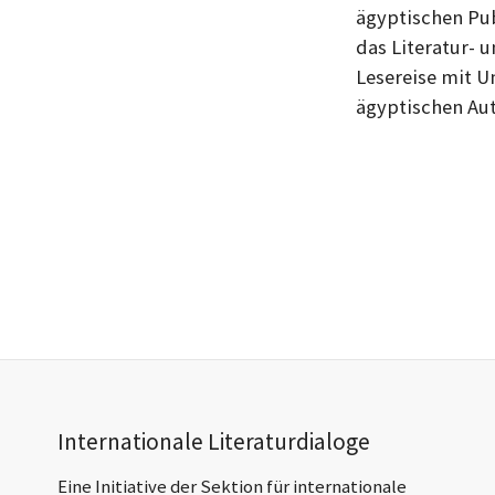
ägyptischen Pub
das Literatur-
Lesereise mit 
ägyptischen Au
Footer-
Internationale Literaturdialoge
Section
Eine Initiative der Sektion für internationale