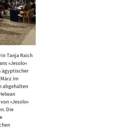
i
t
r
a
g
rin Tanja Raich
ans »Jesolo«
n ägyptischer
. März im
h abgehalten
›Helwan
 von »Jesolo«
n. Die
e
ichen