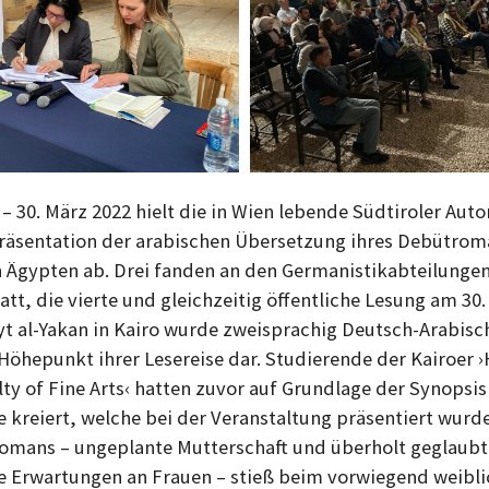
– 30. März 2022 hielt die in Wien lebende Südtiroler Auto
Präsentation der arabischen Übersetzung ihres Debütrom
n Ägypten ab. Drei fanden an den Germanistikabteilunge
att, die vierte und gleichzeitig öffentliche Lesung am 30
yt al-Yakan in Kairo wurde zweisprachig Deutsch-Arabisc
 Höhepunkt ihrer Lesereise dar. Studierende der Kairoer 
lty of Fine Arts‹ hatten zuvor auf Grundlage der Synopsis
 kreiert, welche bei der Veranstaltung präsentiert wurde
omans – ungeplante Mutterschaft und überholt geglaubt
he Erwartungen an Frauen – stieß beim vorwiegend weibl