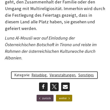
geht, den Zusammenhalt der Familie oder den
Umgang mit Multireligiosität. Immerhin wird durch
die Festlegung des Feiertags gezeigt, dass in
diesem Land alle Platz haben, sie gesehen und
gefeiert werden.
Luna Al-Mousli war auf Einladung der
Österreichischen Botschaft in Tirana und reiste im
Rahmen der österreichischen Kulturwoche durch
Albanien.
Kategorie:
Reiseblog
,
Veranstaltungen
,
Sonstiges
teilen
teilen
E-
F
N
zurück
weiter
r
ä
Mail
ü
c