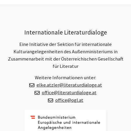
h
h
e
s
r
t
e
e
r
r
Footer-
B
B
Internationale Literaturdialoge
e
e
Section
i
i
Eine Initiative der Sektion für internationale
t
t
r
r
Kulturangelegenheiten des Außenministeriums in
a
a
Zusammenarbeit mit der Österreichischen Gesellschaft
g
g
für Literatur
Weitere Informationen unter:
elke.atzler@literaturdialoge.at
office@literaturdialoge.at
office@ogl.at