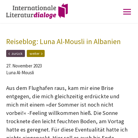
Zur
Zum
Hauptnavigation
Inhalt
springen
springen
Reiseblog: Luna Al-Mousli in Albanien
F
N
zurück
weiter
r
ä
ü
c
27. November 2023
h
h
Luna Al-Mousli
e
s
r
t
e
e
Aus dem Flughafen raus, kam mir eine Brise
r
r
entgegen, die mich gleichzeitig erdrückte und
B
B
e
e
mich mit einem »der Sommer ist noch nicht
i
i
vorbei!« -Feeling willkommen hieß. Die Sonne
t
t
r
r
trocknete den leicht feuchten Boden, am Vortag
a
a
hatte es geregnet. Für diese Eventualität hatte ich
g
g
nichts eingepackt. Hier soll es auch bis Ende