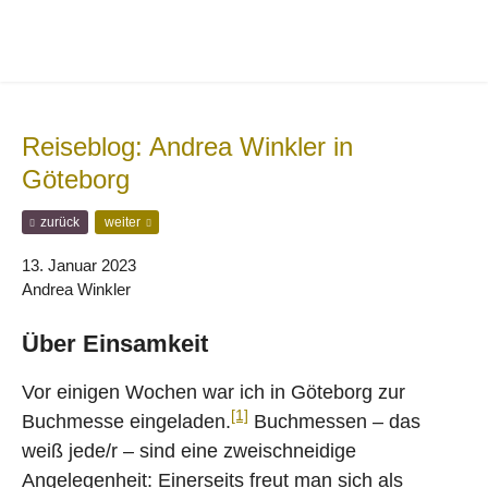
Zur
Zum
Hauptnavigation
Inhalt
springen
springen
Reiseblog: Andrea Winkler in
Göteborg
F
N
zurück
weiter
r
ä
ü
c
13. Januar 2023
h
h
Andrea Winkler
e
s
r
t
Über Einsamkeit
e
e
r
r
B
B
Vor einigen Wochen war ich in Göteborg zur
e
e
[1]
Buchmesse eingeladen.
Buchmessen – das
i
i
t
t
weiß jede/r – sind eine zweischneidige
r
r
Angelegenheit: Einerseits freut man sich als
a
a