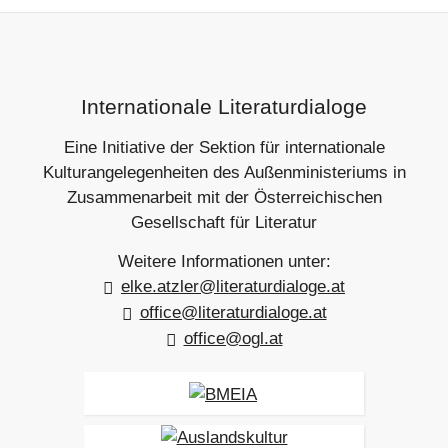
h
h
e
s
r
t
e
e
r
r
Footer-
B
B
Internationale Literaturdialoge
e
e
Section
i
i
Eine Initiative der Sektion für internationale
t
t
r
r
Kulturangelegenheiten des Außenministeriums in
a
a
Zusammenarbeit mit der Österreichischen
g
g
Gesellschaft für Literatur
Weitere Informationen unter:
elke.atzler@literaturdialoge.at
office@literaturdialoge.at
office@ogl.at