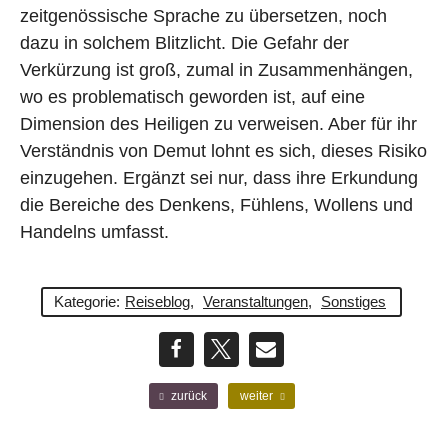
zeitgenössische Sprache zu übersetzen, noch
dazu in solchem Blitzlicht. Die Gefahr der
Verkürzung ist groß, zumal in Zusammenhängen,
wo es problematisch geworden ist, auf eine
Dimension des Heiligen zu verweisen. Aber für ihr
Verständnis von Demut lohnt es sich, dieses Risiko
einzugehen. Ergänzt sei nur, dass ihre Erkundung
die Bereiche des Denkens, Fühlens, Wollens und
Handelns umfasst.
Kategorie:
Reiseblog
,
Veranstaltungen
,
Sonstiges
teilen
teilen
E-
F
N
zurück
weiter
r
ä
Mail
ü
c