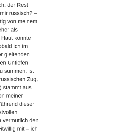
i
ch, der Rest
t
 mir russisch? –
r
eutig von meinem
a
her als
g
 Haut könnte
obald ich im
r gleitenden
den Untiefen
u summen, ist
 russischen Zug,
n) stammt aus
von meiner
Während dieser
tvollen
 vermutlich den
willig mit – ich