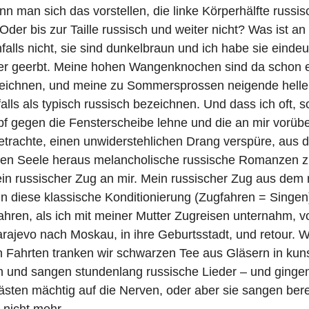
nn man sich das vorstellen, die linke Körperhälfte russis
Oder bis zur Taille russisch und weiter nicht? Was ist an
falls nicht, sie sind dunkelbraun und ich habe sie eind
er geerbt. Meine hohen Wangenknochen sind da schon e
zeichnen, und meine zu Sommersprossen neigende helle
lls als typisch russisch bezeichnen. Und dass ich oft, s
 gegen die Fensterscheibe lehne und die an mir vorübe
trachte, einen unwiderstehlichen Drang verspüre, aus 
hen Seele heraus melancholische russische Romanzen z
ein russischer Zug an mir. Mein russischer Zug aus dem
n diese klassische Konditionierung (Zugfahren = Singe
ahren, als ich mit meiner Mutter Zugreisen unternahm, 
rajevo nach Moskau, in ihre Geburtsstadt, und retour. 
 Fahrten tranken wir schwarzen Tee aus Gläsern in kuns
n und sangen stundenlang russische Lieder – und gingen
sten mächtig auf die Nerven, oder aber sie sangen bereit
 nicht mehr.