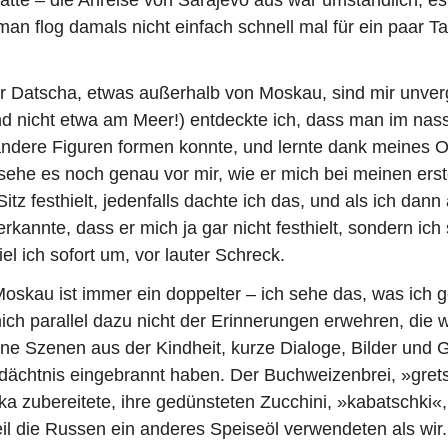
man flog damals nicht einfach schnell mal für ein paar T
r Datscha, etwas außerhalb von Moskau, sind mir unverg
nd nicht etwa am Meer!) entdeckte ich, dass man im na
andere Figuren formen konnte, und lernte dank meines O
 sehe es noch genau vor mir, wie er mich bei meinen er
itz festhielt, jedenfalls dachte ich das, und als ich dan
kannte, dass er mich ja gar nicht festhielt, sondern ich 
iel ich sofort um, vor lauter Schreck.
Moskau ist immer ein doppelter – ich sehe das, was ich 
ich parallel dazu nicht der Erinnerungen erwehren, die w
ine Szenen aus der Kindheit, kurze Dialoge, Bilder und 
edächtnis eingebrannt haben. Der Buchweizenbrei, »gret
 zubereitete, ihre gedünsteten Zucchini, »kabatschki«,
l die Russen ein anderes Speiseöl verwendeten als wir