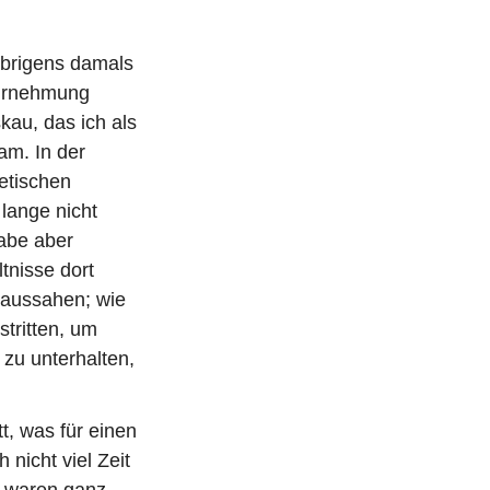
übrigens damals
ahrnehmung
kau, das ich als
am. In der
etischen
lange nicht
abe aber
tnisse dort
n aussahen; wie
tritten, um
zu unterhalten,
t, was für einen
nicht viel Zeit
s waren ganz