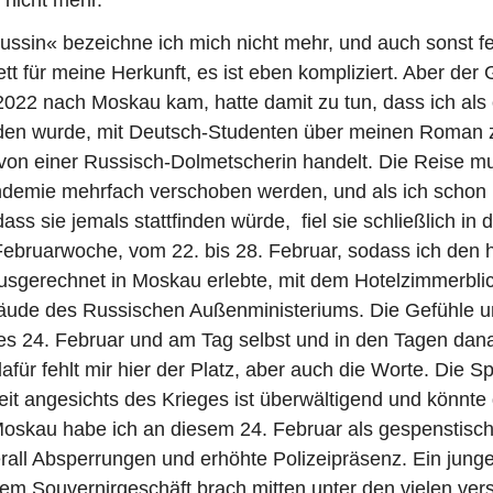
in« bezeichne ich mich nicht mehr, und auch sonst feh
tt für meine Herkunft, es ist eben kompliziert. Aber de
2022 nach Moskau kam, hatte damit zu tun, dass ich als 
aden wurde, mit Deutsch-Studenten über meinen Roman 
von einer Russisch-Dolmetscherin handelt. Die Reise m
demie mehrfach verschoben werden, und als ich schon 
ass sie jemals stattfinden würde, fiel sie schließlich in d
Februarwoche, vom 22. bis 28. Februar, sodass ich den h
sgerechnet in Moskau erlebte, mit dem Hotelzimmerblick
ude des Russischen Außenministeriums. Die Gefühle 
s 24. Februar und am Tag selbst und in den Tagen dan
afür fehlt mir hier der Platz, aber auch die Worte. Die S
it angesichts des Krieges ist überwältigend und könnt
Moskau habe ich an diesem 24. Februar als gespenstisch
all Absperrungen und erhöhte Polizeipräsenz. Ein junge
nem Souvernirgeschäft brach mitten unter den vielen ver