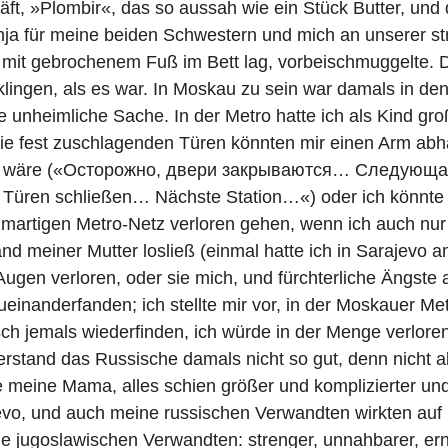
t, »Plombir«, das so aussah wie ein Stück Butter, und
a für meine beiden Schwestern und mich an unserer s
 mit gebrochenem Fuß im Bett lag, vorbeischmuggelte. 
r klingen, als es war. In Moskau zu sein war damals in de
 unheimliche Sache. In der Metro hatte ich als Kind gro
, die fest zuschlagenden Türen könnten mir einen Arm a
tig wäre («Осторожно, двери закрываются… Следующа
 Türen schließen… Nächste Station…«) oder ich könnte 
martigen Metro-Netz verloren gehen, wenn ich auch nur 
d meiner Mutter losließ (einmal hatte ich in Sarajevo 
Augen verloren, oder sie mich, und fürchterliche Ängste
zueinanderfanden; ich stellte mir vor, in der Moskauer M
h jemals wiederfinden, ich würde in der Menge verlore
rstand das Russische damals nicht so gut, denn nicht a
 meine Mama, alles schien größer und komplizierter und
evo, und auch meine russischen Verwandten wirkten auf
e jugoslawischen Verwandten: strenger, unnahbarer, ern