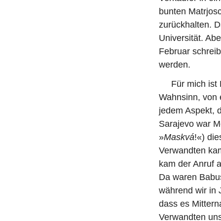
bunten Matrjos
zurückhalten. 
Universität. Ab
Februar schreib
werden.
Für mich ist Mo
Wahnsinn, von e
jedem Aspekt, d
Sarajevo war M
»
Maskvá
!«) di
Verwandten kame
kam der Anruf 
Da waren Babus
während wir in
dass es Mittern
Verwandten uns 