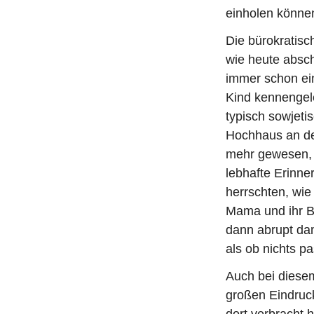
einholen könne
Die bürokratisc
wie heute absc
immer schon ein
Kind kennengel
typisch sowjet
Hochhaus an der
mehr gewesen, 
lebhafte Erinne
herrschten, wie
Mama und ihr Br
dann abrupt dam
als ob nichts p
Auch bei diesem
großen Eindruck
dort verbracht 