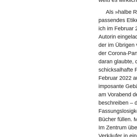
Als »halbe Russ
passendes Etike
ich im Februar 
Autorin eingel
der im Übrigen 
der Corona-Pan
daran glaubte, d
schicksalhafte 
Februar 2022 au
imposante Gebä
am Vorabend de
beschreiben – d
Fassungslosigke
Bücher füllen. 
Im Zentrum über
Verkäufer in ei