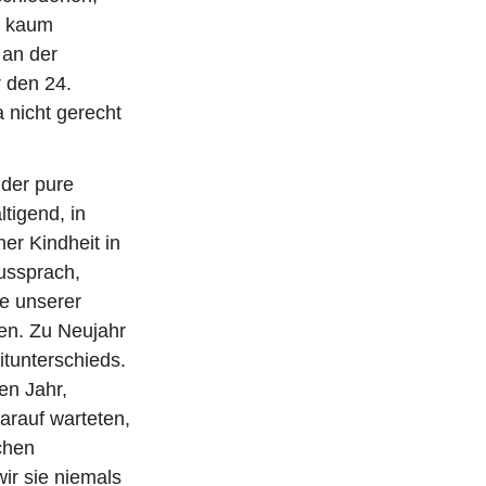
e kaum
 an der
 den 24.
 nicht gerecht
 der pure
tigend, in
er Kindheit in
ussprach,
fe unserer
ren. Zu Neujahr
tunterschieds.
en Jahr,
arauf warteten,
chen
ir sie niemals