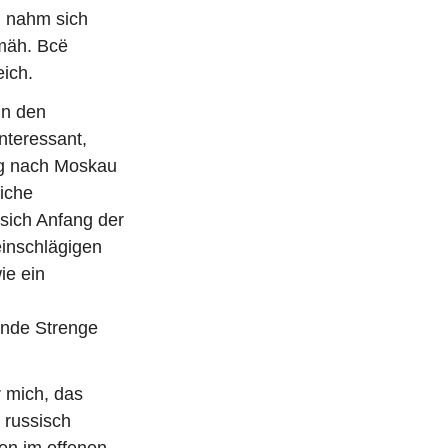
u nahm sich
hmäh. Всё
ich.
in den
nteressant,
ung nach Moskau
iche
 sich Anfang der
einschlägigen
ie ein
ende Strenge
 mich, das
 russisch
en im offenen