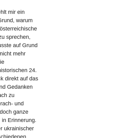
lt mir ein
r Grund, warum
österreichische
zu sprechen,
usste auf Grund
nicht mehr
ie
istorischen 24.
 direkt auf das
und Gedanken
ach zu
prach- und
e doch ganze
 in Erinnerung.
r ukrainischer
schiedenen,