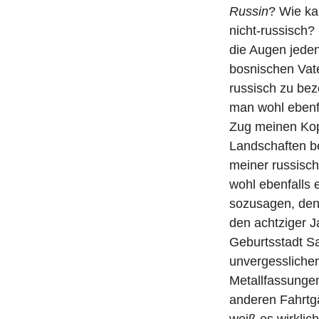
i
Russin
? Wie ka
t
nicht-russisch? 
r
die Augen jeden
a
bosnischen Vat
g
russisch zu be
man wohl ebenfa
Zug meinen Kopf
Landschaften be
meiner russisc
wohl ebenfalls 
sozusagen, den
den achtziger J
Geburtsstadt Sa
unvergesslichen
Metallfassunge
anderen Fahrtgä
weiß es wirklich