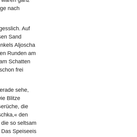
age nach
esslich. Auf
ssen Sand
nkels Aljoscha
sten Runden am
n am Schatten
schon frei
gerade sehe,
ie Blitze
Gerüche, die
schka,« den
 die so seltsam
. Das Speiseeis