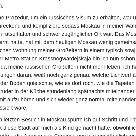
n.
he Prozedur, um ein russisches Visum zu erhalten, war 
hreckend und kompliziert, sodass Moskau in meiner W
 rätselhafter und schwer zugänglicher Ort war. Das Mos
ernt hatte, hat mit dem heutigen Moskau wenig gemeins
ischen Wohnung meiner Großeltern in einem typisch sowj
 Metro-Station Krassnogwardejskaja bin ich nun schon 
da meine russischen Großeltern nicht mehr leben, ich h
rungen daran, weiß noch ganz genau, welche Lichtverhäl
 der Boden quietschte, wie es dort roch, wie die Tapete
uder in der Küche stundenlang spätnachts miteinander s
it aufzuhören und sich wieder ganz normal miteinander 
assiert wäre.
 letzten Besuch in Moskau spürte ich auf Schritt und Trit
 diese Stadt auf mich als Kind gemacht hatte, obwohl ich 
hatte – die Anreise von Sarajevo aus war umständlich, e