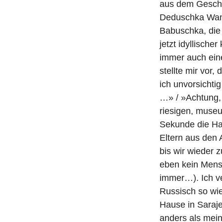
aus dem Geschäf
Deduschka Wanj
Babuschka, die
jetzt idyllische
immer auch eine
stellte mir vor
ich unvorsich
…» / »Achtung,
riesigen, museu
Sekunde die Han
Eltern aus den 
bis wir wieder 
eben kein Mensc
immer…). Ich ve
Russisch so wie
Hause in Saraj
anders als mein