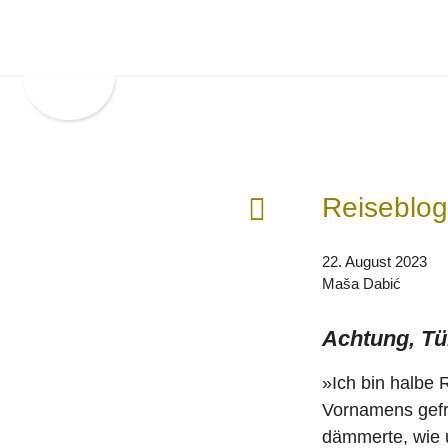
Zur
Zum
Hauptnavigation
Inhalt
springen
springen
F
Reiseblog
r
ü
22. August 2023
h
Maša Dabić
e
r
Achtung, Tü
e
r
»Ich bin halbe 
B
Vornamens gefra
e
dämmerte, wie 