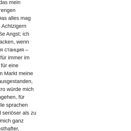
 das mein
trengen
Das alles mag
n Achtzigern
ße Angst; ich
bhacken, wenn
я станция –
für immer im
für eine
am Markt meine
 ausgestanden,
etro würde mich
ngehen, für
lle sprachen
 seriöser als zu
 mich ganz
sthafter,