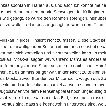
chkas spontan in Tränen aus, und auch ich konnte mein
Das betretene, beklemmende Schweigen der Kolleginnen
er wie gesagt, es würde den Rahmen sprengen, hier über
en zu wollen, oder, besser gesagt, es würde dem Thema
skau in jeder Hinsicht nicht zu fassen. Diese Stadt ist
iner überwältigenden Schönheit und auch sonst überwäl
en man sich vorstellen und nicht vorstellen kann. In mein
oskau (Moskva, sagten wir, während Mama es anders a
ese ferne, mysteriöse Stadt, aus der die nächtlichen Anru
n, da es damals billiger war, in der Nacht zu telefonie
aus Moskau zwei Stunden vor Mitternacht, wegen des Zei
chka und Deduschka und Onkel Aljoscha schon im neu
 Jugoslawien vor dem Fernsehapparat noch ungeduldig d
acht wurde. In mir war dann das Bild, dass meine russis
voraus sind, dass sie irgendwohin unterwegs sind, wo w