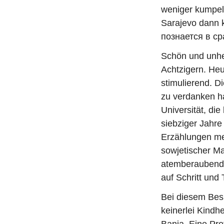
weniger kumpel
Sarajevo dann k
познается в ср
Schön und unhe
Achtzigern. Heu
stimulierend. D
zu verdanken h
Universität, di
siebziger Jahre
Erzählungen mei
sowjetischer Ma
atemberaubende
auf Schritt und T
Bei diesem Bes
keinerlei Kindh
Banja. Eine Pro