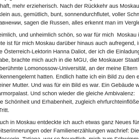
haft, mehr erzieherisch. Nach der Rückkehr aus Moska
lein aus, gemütlich, bunt, sonnendurchflutet, voller Sc
авнении, sagen die Russen, alles erkennt man im Vergle
imlich, und unheimlich schön, so war für mich Moskau 
te ist für mich Moskau darüber hinaus auch aufregend, i
ie Österreich-Lektorin Hanna Daliot, der ich die Einlad
abe, brachte mich auch in die MGU, die Moskauer Staatl
e berühmte Lomonossow-Universität, an der meine Eltern
 kennengelernt hatten. Endlich hatte ich ein Bild zu den 
ner Mutter. Und was für ein Bild es war. Ein Gebäude w
rmorpalast. Und schon wieder die gleiche Ambivalenz:
 Schönheit und Erhabenheit, zugleich ehrfurchteinflöß
ritt.
uch in Moskau entdeckte ich auch etwas ganz Neues für
eitserinnerungen oder Familienerzählungen wachrief: Die
fessorin, Tatjana, war so freundlich, mich zum Schwimm