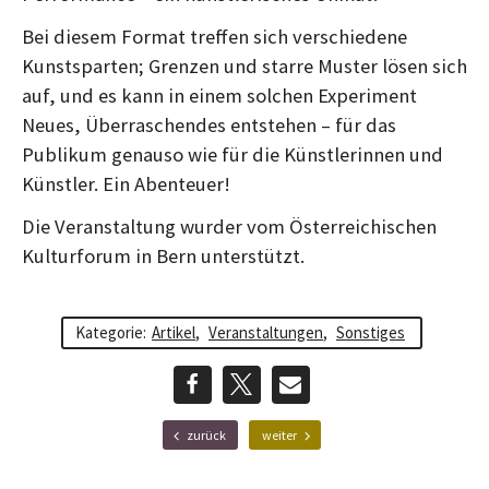
Bei diesem Format treffen sich verschiedene
Kunstsparten; Grenzen und starre Muster lösen sich
auf, und es kann in einem solchen Experiment
Neues, Überraschendes entstehen – für das
Publikum genauso wie für die Künstlerinnen und
Künstler. Ein Abenteuer!
Die Veranstaltung wurder vom Österreichischen
Kulturforum in Bern unterstützt.
Kategorie:
Artikel
,
Veranstaltungen
,
Sonstiges
teilen
teilen
E-
F
N
zurück
weiter
r
ä
Mail
ü
c