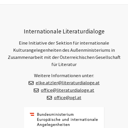
h
h
e
s
r
t
e
e
r
r
Footer-
B
B
Internationale Literaturdialoge
e
e
Section
i
i
Eine Initiative der Sektion für internationale
t
t
r
r
Kulturangelegenheiten des Außenministeriums in
a
a
Zusammenarbeit mit der Österreichischen Gesellschaft
g
g
für Literatur
Weitere Informationen unter:
elke.atzler@literaturdialoge.at
office@literaturdialoge.at
office@ogl.at