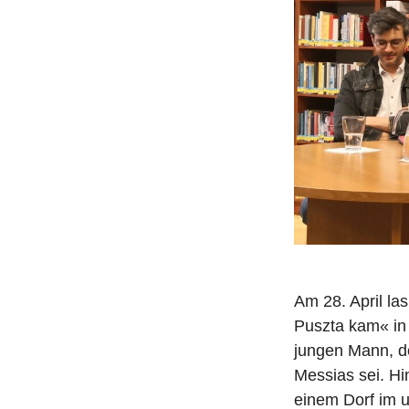
i
t
r
a
g
Am 28. April l
Puszta kam« in
jungen Mann, d
Messias sei. Hi
einem Dorf im 