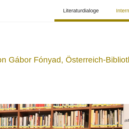
Literaturdialoge
Inter
n Gábor Fónyad, Österreich-Biblio