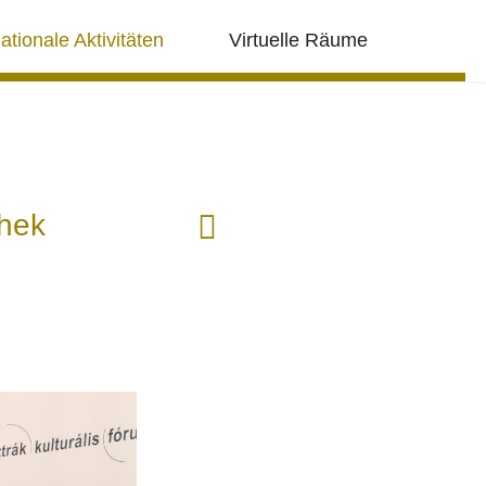
nationale Aktivitäten
Virtuelle Räume
N
thek
ä
c
h
s
t
e
r
B
e