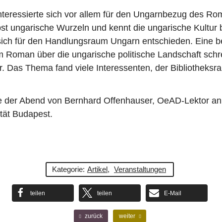
nteressierte sich vor allem für den Ungarnbezug des R
st ungarische Wurzeln und kennt die ungarische Kultur 
 sich für den Handlungsraum Ungarn entschieden. Eine 
em Roman über die ungarische politische Landschaft schr
r. Das Thema fand viele Interessenten, der Bibliotheksra
e der Abend von Bernhard Offenhauser, OeAD-Lektor an
tät Budapest.
Kategorie:
Artikel
,
Veranstaltungen
teilen
teilen
E-Mail
F
N
zurück
weiter