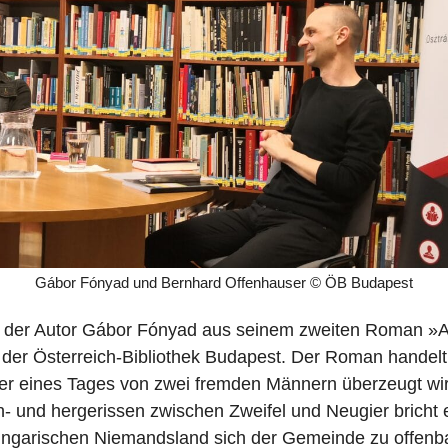
Gábor Fónyad und Bernhard Offenhauser © ÖB Budapest
as der Autor Gábor Fónyad aus seinem zweiten Roman »Al
 der Österreich-Bibliothek Budapest. Der Roman handel
er eines Tages von zwei fremden Männern überzeugt wir
n- und hergerissen zwischen Zweifel und Neugier bricht e
ungarischen Niemandsland sich der Gemeinde zu offenb