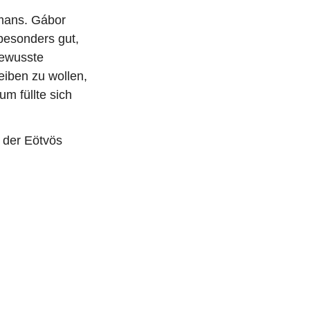
omans. Gábor
besonders gut,
bewusste
eiben zu wollen,
um füllte sich
 der Eötvös