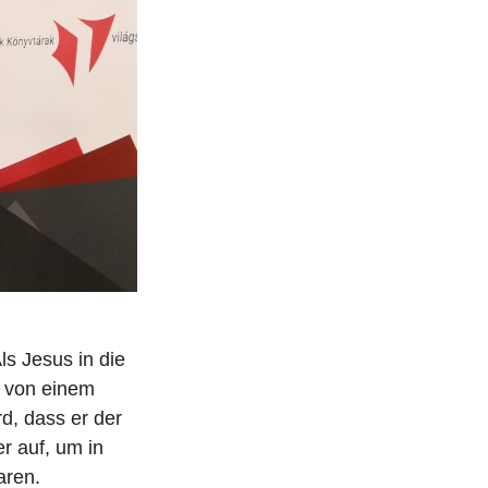
i
t
r
a
g
s Jesus in die
t von einem
d, dass er der
r auf, um in
aren.