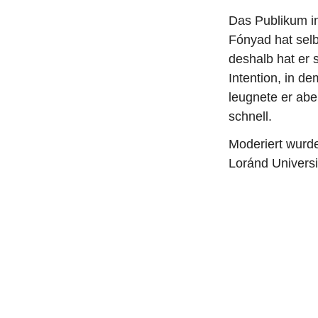
Das Publikum i
Fónyad hat selb
deshalb hat er
Intention, in d
leugnete er abe
schnell.
Moderiert wurd
Loránd Universi