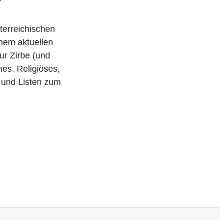
i
t
terreichischen
r
nem aktuellen
a
ur Zirbe (und
g
hes, Religiöses,
s und Listen zum