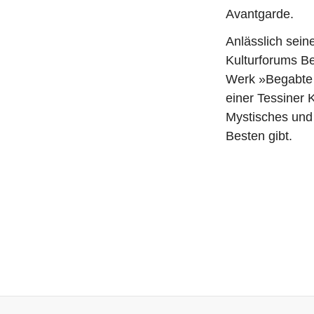
i
Avantgarde.
t
Anlässlich sein
r
Kulturforums Be
a
Werk »Begabte B
g
einer Tessiner 
Mystisches und 
Besten gibt.