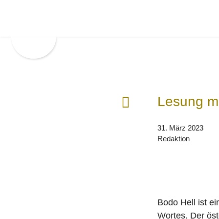
Zur
Zum
Hauptnavigation
Inhalt
springen
springen
F
Lesung mi
r
ü
31. März 2023
h
Redaktion
e
r
e
r
B
Bodo Hell ist e
e
Wortes. Der öste