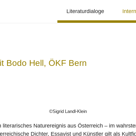
Literaturdialoge
Inter
t Bodo Hell, ÖKF Bern
©Sigrid Landl-Klein
in literarisches Naturereignis aus Österreich – im wahrst
rreichische Dichter, Essayist und Künstler gilt als Kultfi