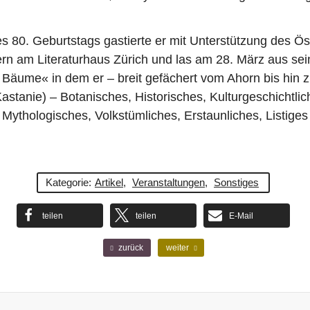
es 80. Geburtstags gastierte er mit Unterstützung des Ös
rn am Literaturhaus Zürich und las am 28. März aus sei
äume« in dem er – breit gefächert vom Ahorn bis hin z
Kastanie) – Botanisches, Historisches, Kulturgeschichtlic
Mythologisches, Volkstümliches, Erstaunliches, Listige
Kategorie:
Artikel
,
Veranstaltungen
,
Sonstiges
teilen
teilen
E-Mail
F
N
zurück
weiter
r
ä
ü
c
h
h
e
s
r
t