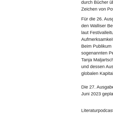
durch Bücher u
Zeichen von Pow
Für die 26. Au
den Walliser 
laut Festivallei
Aufmerksamkeit
Beim Publikum a
sogenannten Per
Tanja Maljartsc
und dessen Aus
globalen Kapital
Die 27. Ausgabe 
Juni 2023 gepla
Literaturpodcas