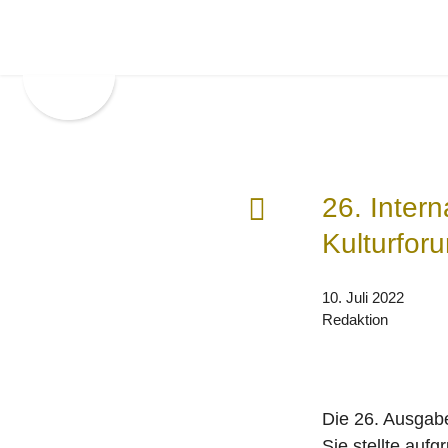
Zur
Zum
Hauptnavigation
Inhalt
springen
springen
F
26. Intern
r
Kulturfor
ü
h
10. Juli 2022
e
Redaktion
r
e
r
B
Die 26. Ausgabe
e
Sie stellte auf