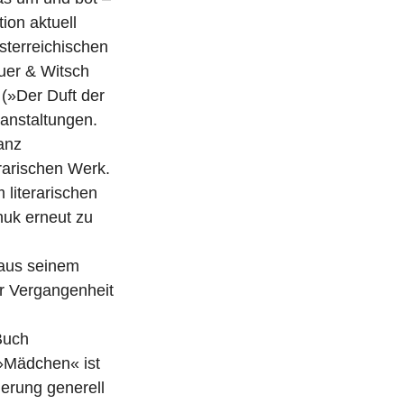
i
ion aktuell
t
sterreichischen
r
euer & Witsch
a
(»Der Duft der
g
anstaltungen.
anz
rarischen Werk.
literarischen
huk erneut zu
 aus seinem
er Vergangenheit
 Buch
 »Mädchen« ist
derung generell