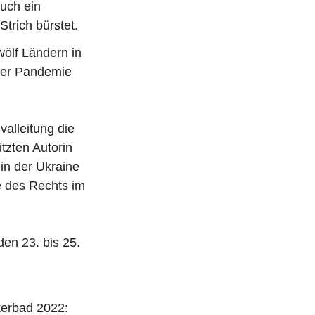
uch ein
rich bürstet.
ölf Ländern in
der Pandemie
alleitung die
tzten Autorin
in der Ukraine
e des Rechts im
den 23. bis 25.
kerbad 2022: