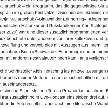
Maljartschuk – ein Programm, das die gegenwärtige Situat
espräch im großen Festivalzelt zwischen der ukrainisch-ö
n Tanja Maljartschuk (»Blauwal der Erinnerung«, Kiepenh
deutschen Historiker und Russlandkenner Karl Schlögel 
er 2020) war eine dieser zusätzlich programmierten Ver
huk berichtete unter anderem von ihrer kollektiven und g
rzweiflung und verwob dies mit Auszügen aus ihrem lite
 aus ihrem Buch »Blauwal der Erinnerung« und an einem 
 mit anderen Festivalautor*innen kam Tanja Maljartsc
sche Schriftsteller Alois Hotschnig las an zwei Lesungen
erfuchs meiner Mutter«, in dem er sich inhaltlich mit d
n auseinandersetzt.
reichische Schriftstellerin Teresa Präauer las aus ihrem
rat zusätzlich beim Live-Podcast eins.sieben.drei auf.
über die Autorin selbst, aber auch eine literarische Wan