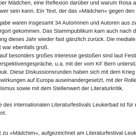
̈ber Mädchen, eine Reflexion darüber und warum Rosa a
er sein kann. Ein Text, der das »Mädchen« gegen den St
sgabe waren insgesamt 34 Autorinnen und Autoren aus zw
Bergort gekommen. Das Stammpublikum kam auch nach 
tung dieses Jahr wieder fast gänzlich zurück. Die mediale
 war ebenfalls groß.
uf besonders großes Interesse gestoßen sind laut Festiv
spektivengespräche, u.a. mit der vom KF Bern unterstü
huk. Diese Diskussionsrunden haben sich mit dem Krieg 
wirkungen auf Europa auseinandergesetzt, mit der Roll
ismus sowie mit dem Stellenwert der Literaturkritik.
des Internationalen Literaturfestivals Leukerbad ist für 
nt.
t zu »Mädchen«, aufgezeichnet am Literaturfestival Leu