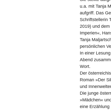
i
u.a. mit Tanja 
t
aufgriff. Das G
r
Schriftstelleri
a
2019) und dem 
g
Imperien«, Hans
Tanja Maljartsc
persönlichen Ve
In einer Lesung
Abend zusammen
Wort.
Der österreichi
Roman »Der Silb
und Innenwelte
Die junge öster
»Mädchen« und t
eine Erzählung 