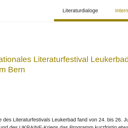
Literaturdialoge
Inter
ationales Literaturfestival Leukerbad
um Bern
 des Literaturfestivals Leukerbad fand von 24. bis 26. Ju
grund des UKRAINE-Kriegs das Programm kurzfristig etw