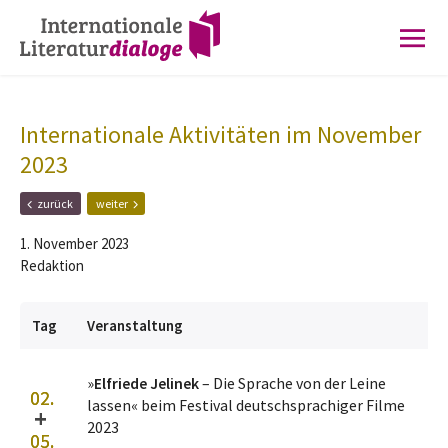
Zur
Zum
Hauptnavigation
Inhalt
springen
springen
Internationale Aktivitäten im November
2023
F
N
zurück
weiter
r
ä
ü
c
1. November 2023
h
h
Redaktion
e
s
r
t
e
e
Tag
Veranstaltung
r
r
B
B
e
e
»
Elfriede Jelinek
– Die Sprache von der Leine
i
i
02.
t
t
lassen« beim Festival deutschsprachiger Filme
+
r
r
2023
05.
a
a