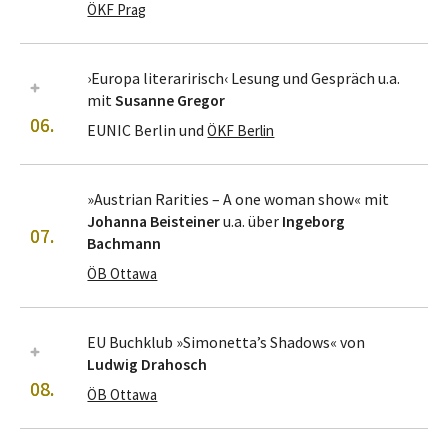
g
g
ÖKF Prag
›Europa literaririsch‹ Lesung und Gespräch u.a.
mit
Susanne Gregor
06.
EUNIC Berlin und
ÖKF Berlin
»Austrian Rarities – A one woman show« mit
Johanna Beisteiner
u.a. über
Ingeborg
07.
Bachmann
ÖB Ottawa
EU Buchklub »Simonetta’s Shadows« von
Ludwig Drahosch
08.
ÖB Ottawa