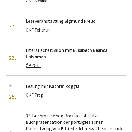
ÖKF Mexiko
Leseveranstaltung
Sigmund Freud
23.
ÖKF Teheran
Literarischer Salon mit
Elisabeth Beanca
Halvorsen
23.
ÖB Oslo
Lesung mit
Kathrin Röggla
ÖKF Prag
25.
37. Buchmesse von Brasília – ›FeLiB‹;
Buchpräsentation der portugiesischen
Übersetzung von
Elfriede Jelineks
Theaterstück