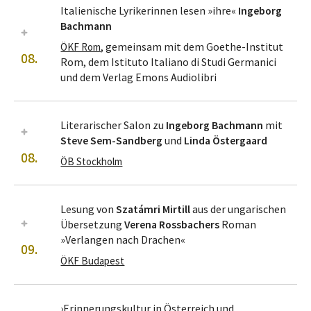
Italienische Lyrikerinnen lesen »ihre«
Ingeborg
Bachmann
, gemeinsam mit dem
Goethe-Institut
ÖKF Rom
08.
Rom, dem Istituto Italiano di Studi Germanici
und dem Verlag Emons Audiolibri
Literarischer Salon zu
Ingeborg Bachmann
mit
Steve Sem-Sandberg
und
Linda Östergaard
08.
ÖB Stockholm
Lesung von
Szatámri Mirtill
aus der ungarischen
Übersetzung
Verena Rossbachers
Roman
»Verlangen nach Drachen«
09.
ÖKF Budapest
›Erinnerungskultur in Österreich und