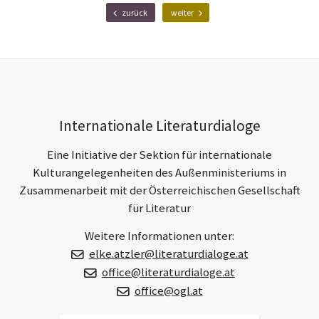
teilen
teilen
E-
F
N
zurück
weiter
r
ä
Mail
ü
c
h
h
e
s
r
t
e
e
r
r
Footer-
B
B
Internationale Literaturdialoge
e
e
Section
i
i
t
t
Eine Initiative der Sektion für internationale
r
r
Kulturangelegenheiten des Außenministeriums in
a
a
Zusammenarbeit mit der Österreichischen Gesellschaft
g
g
für Literatur
Weitere Informationen unter:
elke.atzler@literaturdialoge.at
office@literaturdialoge.at
office@ogl.at