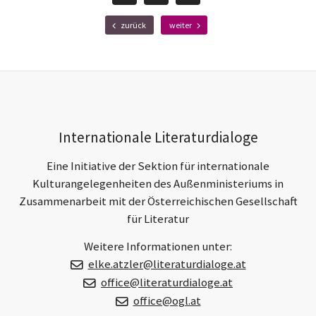
teilen
teilen
E-
F
N
zurück
weiter
r
ä
Mail
ü
c
h
h
e
s
r
t
e
e
r
r
Footer-
B
B
Internationale Literaturdialoge
e
e
Section
i
i
t
t
Eine Initiative der Sektion für internationale
r
r
Kulturangelegenheiten des Außenministeriums in
a
a
Zusammenarbeit mit der Österreichischen Gesellschaft
g
g
für Literatur
Weitere Informationen unter:
elke.atzler@literaturdialoge.at
office@literaturdialoge.at
office@ogl.at